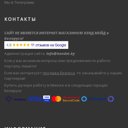
Мы в Телеграмм
КОНТАКТЫ
САЙТ НЕ ЯВЛЯЕТСЯ ИНТЕРНЕТ МАГАЗИНОМ ХЕНД МЕЙД в
Беларуси
!
Администрация сайта:
info@handm.by
Если у вас возникли вопросы или предложения по работе
портала, пишите!
Если вас интересует
продажа бизнеса
, то заказывайте у наших
партнеров!
Купить ручную работу в Минске и в следующих городах
Беларуси