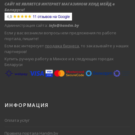
САЙТ НЕ ЯВЛЯЕТСЯ ИНТЕРНЕТ МАГАЗИНОМ ХЕНД МЕЙД в
Беларуси
!
Администрация сайта:
info@handm.by
Если у вас возникли вопросы или предложения по работе
портала, пишите!
Если вас интересует
продажа бизнеса
, то заказывайте у наших
партнеров!
Купить ручную работу в Минске и в следующих городах
Беларуси
ИНФОРМАЦИЯ
Оплата услуг
Правила портала Handm.by