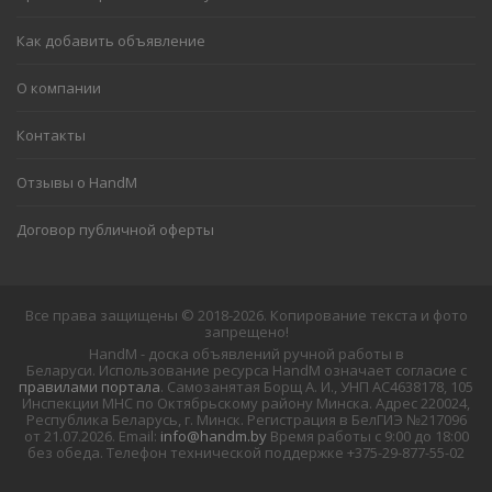
Как добавить объявление
О компании
Контакты
Отзывы о HandM
Договор публичной оферты
Все права защищены © 2018-2026. Копирование текста и фото
запрещено!
HandM - доска объявлений ручной работы в
Беларуси. Использование ресурса HandM означает согласие с
правилами портала
. Самозанятая Борщ А. И., УНП АС4638178, 105
Инспекции МНС по Октябрьскому району Минска. Адрес 220024,
Республика Беларусь, г. Минск. Регистрация в БелГИЭ №217096
от 21.07.2026. Email:
info@handm.by
Время работы с 9:00 до 18:00
без обеда. Телефон технической поддержке +375-29-877-55-02