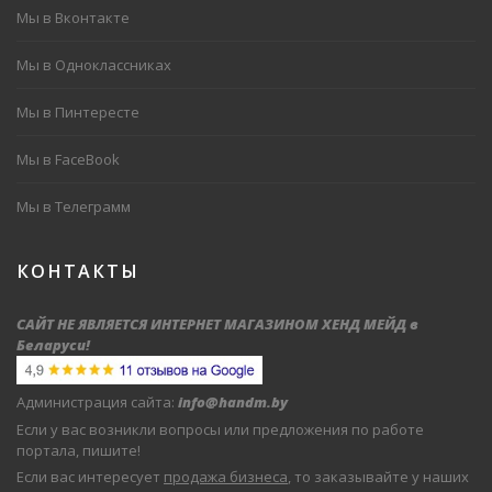
Мы в Вконтакте
Мы в Одноклассниках
Мы в Пинтересте
Мы в FaceBook
Мы в Телеграмм
КОНТАКТЫ
САЙТ НЕ ЯВЛЯЕТСЯ ИНТЕРНЕТ МАГАЗИНОМ ХЕНД МЕЙД в
Беларуси
!
Администрация сайта:
info@handm.by
Если у вас возникли вопросы или предложения по работе
портала, пишите!
Если вас интересует
продажа бизнеса
, то заказывайте у наших