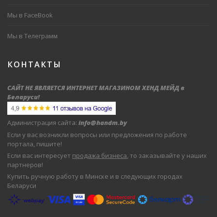
Мы в FaceBook
Мы в Телеграмм
КОНТАКТЫ
САЙТ НЕ ЯВЛЯЕТСЯ ИНТЕРНЕТ МАГАЗИНОМ ХЕНД МЕЙД в
Беларуси
!
Администрация сайта:
info@handm.by
Если у вас возникли вопросы или предложения по работе
портала, пишите!
Если вас интересует
продажа бизнеса
, то заказывайте у наших
партнеров!
Купить ручную работу в Минске и в следующих городах
Беларуси