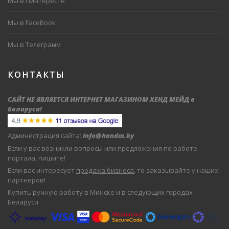
Мы в Пинтересте
Мы в FaceBook
Мы в Телеграмм
КОНТАКТЫ
САЙТ НЕ ЯВЛЯЕТСЯ ИНТЕРНЕТ МАГАЗИНОМ ХЕНД МЕЙД в
Беларуси
!
Администрация сайта:
info@handm.by
Если у вас возникли вопросы или предложения по работе
портала, пишите!
Если вас интересует
продажа бизнеса
, то заказывайте у наших
партнеров!
Купить ручную работу в Минске и в следующих городах
Беларуси