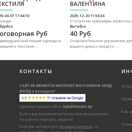
ЕКСТИЛЯ
ВАЛЕНТИНА
26-04-07 17:44:10
2025-12-20 11:56:34
дежда
Статуэтки-сувениры животны
бруйск
Витебск
оговорная
Руб
40
Руб
дивидуальный пошив одежды и
Очаровательное украшение дл
машнего текстиля ...
вашего дома к предсто ...
КОНТАКТЫ
ИН
САЙТ НЕ ЯВЛЯЕТСЯ ИНТЕРНЕТ МАГАЗИНОМ ХЕНД
Оплат
МЕЙД в Беларуси
!
Прав
Администрация сайта:
info@handm.by
Как 
Если у вас возникли вопросы или предложения
по работе портала, пишите!
О ко
Если вас интересует
продажа бизнеса
, то