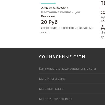
Т
2026-07-03 02:58:15
Цветочные композиции
20
Поставы
О
20
Руб
Бо
Д
Изготовление цветов из атласных
лент ...
Ин
до
СОЦИАЛЬНЫЕ
СЕТИ
Как попасть в наши социальные сети
Мы в Инстаграмм
Мы в Вконтакте
Мы в Одноклассниках