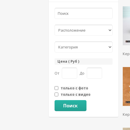
Кер
Цена ( Руб )
От
До
только с фото
только с видео
Поиск
Кер