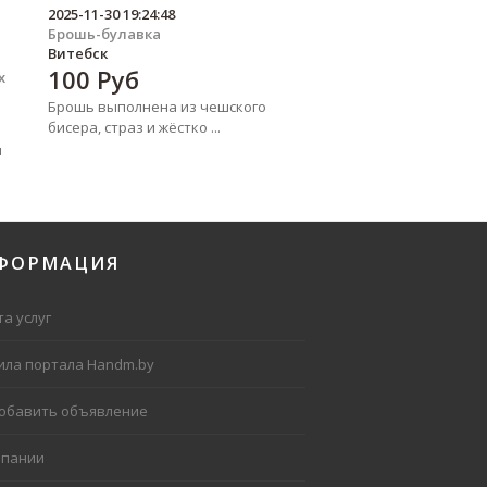
2025-11-30 19:24:48
Брошь-булавка
Витебск
100
Руб
х
Брошь выполнена из чешского
бисера, страз и жёстко ...
я
ФОРМАЦИЯ
а услуг
ила портала Handm.by
добавить объявление
мпании