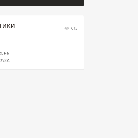
ТИКИ
613
х, не
туку.
Й