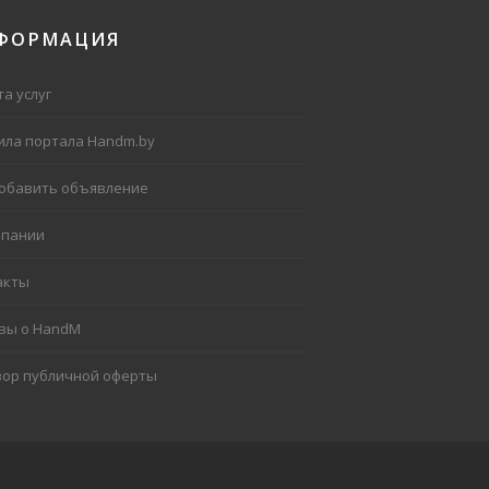
ФОРМАЦИЯ
а услуг
ила портала Handm.by
добавить объявление
мпании
акты
вы о HandM
вор публичной оферты