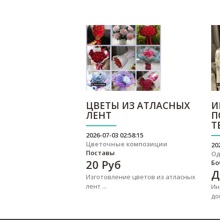
ЦВЕТЫ ИЗ АТЛАСНЫХ
И
ЛЕНТ
П
Т
2026-07-03 02:58:15
Цветочные композиции
20
Поставы
О
20
Руб
Бо
Д
Изготовление цветов из атласных
лент ...
Ин
до