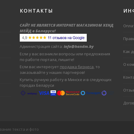
КОНТАКТЫ
ИН
САЙТ НЕ ЯВЛЯЕТСЯ ИНТЕРНЕТ МАГАЗИНОМ ХЕНД
Оплат
МЕЙД в Беларуси
!
Прав
Администрация сайта:
info@handm.by
Как 
Если у вас возникли вопросы или предложения
по работе портала, пишите!
О ко
Если вас интересует
продажа бизнеса
, то
заказывайте у наших партнеров!
Конт
Купить ручную работу в Минске и в следующих
городах Беларуси
Отзы
Дого
вание текста и фото