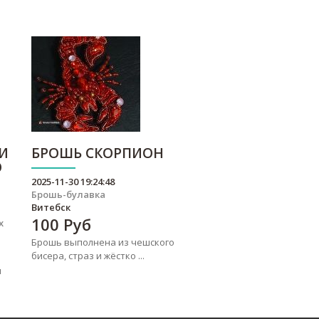
И
БРОШЬ СКОРПИОН
О
2025-11-30 19:24:48
Брошь-булавка
Витебск
100
Руб
х
Брошь выполнена из чешского
бисера, страз и жёстко ...
я