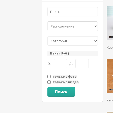
Кер
Цена ( Руб )
От
До
только с фото
только с видео
Поиск
Кер