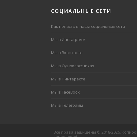
СОЦИАЛЬНЫЕ
СЕТИ
Как попасть в наши социальные сети
Мы в Инстаграмм
Мы в Вконтакте
Мы в Одноклассниках
Мы в Пинтересте
Мы в FaceBook
Мы в Телеграмм
Все права защищены © 2018-2026. Копиро
запрещено!