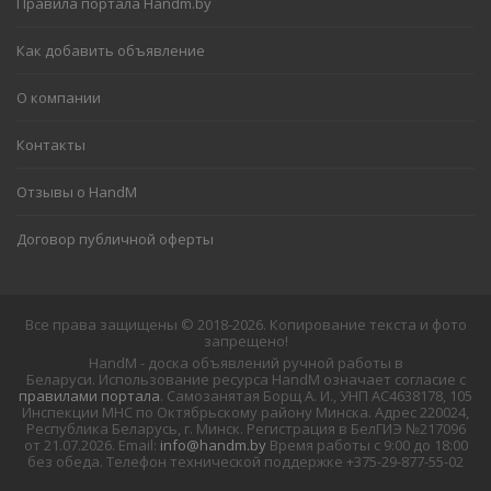
Правила портала Handm.by
Как добавить объявление
О компании
Контакты
Отзывы о HandM
Договор публичной оферты
Все права защищены © 2018-2026. Копирование текста и фото
запрещено!
HandM - доска объявлений ручной работы в
Беларуси. Использование ресурса HandM означает согласие с
правилами портала
. Самозанятая Борщ А. И., УНП АС4638178, 105
Инспекции МНС по Октябрьскому району Минска. Адрес 220024,
Республика Беларусь, г. Минск. Регистрация в БелГИЭ №217096
от 21.07.2026. Email:
info@handm.by
Время работы с 9:00 до 18:00
без обеда. Телефон технической поддержке +375-29-877-55-02