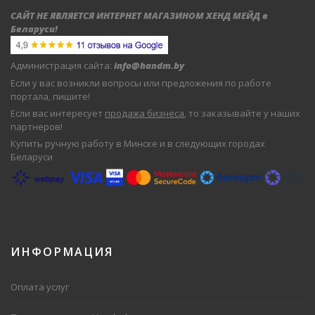
САЙТ НЕ ЯВЛЯЕТСЯ ИНТЕРНЕТ МАГАЗИНОМ ХЕНД МЕЙД в
Беларуси
!
Администрация сайта:
info@handm.by
Если у вас возникли вопросы или предложения по работе
портала, пишите!
Если вас интересует
продажа бизнеса
, то заказывайте у наших
партнеров!
Купить ручную работу в Минске и в следующих городах
Беларуси
ИНФОРМАЦИЯ
Оплата услуг