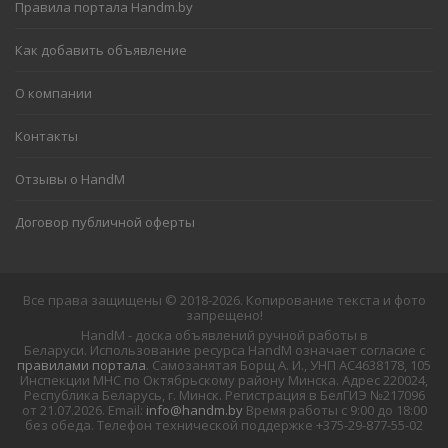
Правила портала Handm.by
Как добавить объявление
О компании
Контакты
Отзывы о HandM
Договор публичной оферты
Все права защищены © 2018-2026. Копирование текста и фото
запрещено!
HandM - доска объявлений ручной работы в
Беларуси. Использование ресурса HandM означает согласие с
правилами портала
. Самозанятая Борщ А. И., УНП АС4638178, 105
Инспекции МНС по Октябрьскому району Минска. Адрес 220024,
Республика Беларусь, г. Минск. Регистрация в БелГИЭ №217096
от 21.07.2026. Email:
info@handm.by
Время работы с 9:00 до 18:00
без обеда. Телефон технической поддержке +375-29-877-55-02