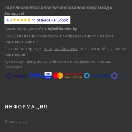
САЙТ НЕ ЯВЛЯЕТСЯ ИНТЕРНЕТ МАГАЗИНОМ ХЕНД МЕЙД в
Беларуси
!
Администрация сайта:
info@handm.by
Если у вас возникли вопросы или предложения по работе
портала, пишите!
Если вас интересует
продажа бизнеса
, то заказывайте у наших
партнеров!
Купить ручную работу в Минске и в следующих городах
Беларуси
ИНФОРМАЦИЯ
Оплата услуг