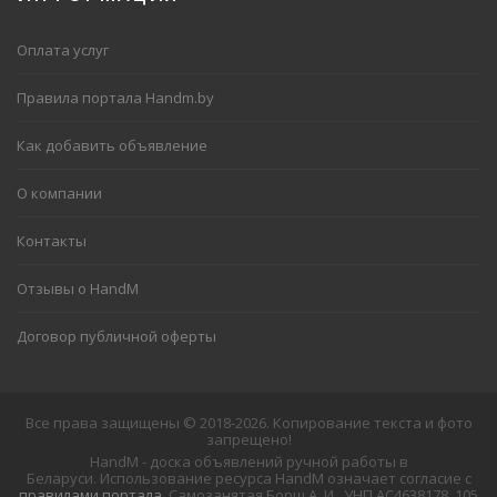
Оплата услуг
Правила портала Handm.by
Как добавить объявление
О компании
Контакты
Отзывы о HandM
Договор публичной оферты
Все права защищены © 2018-2026. Копирование текста и фото
запрещено!
HandM - доска объявлений ручной работы в
Беларуси. Использование ресурса HandM означает согласие с
правилами портала
. Самозанятая Борщ А. И., УНП АС4638178, 105