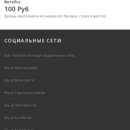
Витебск
100
Руб
Брошь выполнена из чешского бисера, страз и жёстко ...
СОЦИАЛЬНЫЕ
СЕТИ
Как попасть в наши социальные сети
Мы в Инстаграмм
Мы в Вконтакте
Мы в Одноклассниках
Мы в Пинтересте
Мы в FaceBook