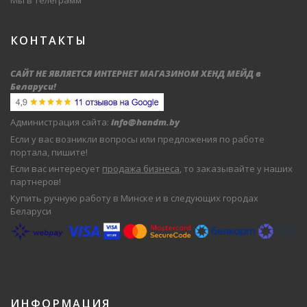
Мы в Телеграмм
КОНТАКТЫ
САЙТ НЕ ЯВЛЯЕТСЯ ИНТЕРНЕТ МАГАЗИНОМ ХЕНД МЕЙД в
Беларуси
!
Администрация сайта:
info@handm.by
Если у вас возникли вопросы или предложения по работе
портала, пишите!
Если вас интересует
продажа бизнеса
, то заказывайте у наших
партнеров!
Купить ручную работу в Минске и в следующих городах
Беларуси
ИНФОРМАЦИЯ