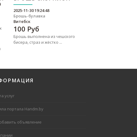
О
2025-11-30 19:24:48
Брошь-булавка
Витебск
100
Руб
х
Брошь выполнена из чешского
бисера, страз и жёстко ...
я
ФОРМАЦИЯ
а услуг
ила портала Handm.by
добавить объявление
мпании