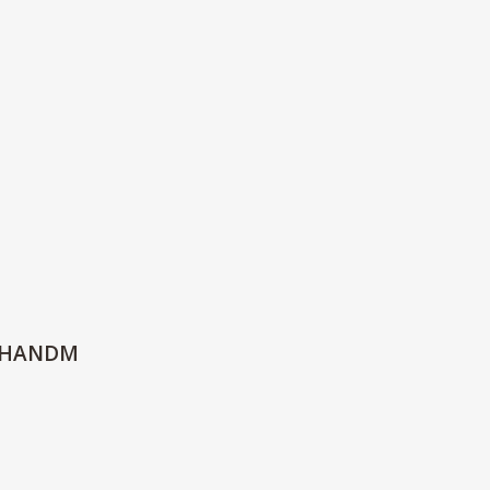
Й
 HANDM