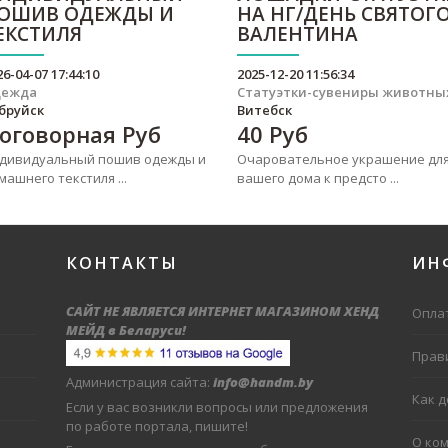
ОШИВ ОДЕЖДЫ И
НА НГ/ДЕНЬ СВЯТОГ
ЕКСТИЛЯ
ВАЛЕНТИНА
26-04-07 17:44:10
2025-12-20 11:56:34
дежда
Статуэтки-сувениры животны
бруйск
Витебск
оговорная
Руб
40
Руб
дивидуальный пошив одежды и
Очаровательное украшение дл
машнего текстиля ...
вашего дома к предсто ...
КОНТАКТЫ
ИН
САЙТ НЕ ЯВЛЯЕТСЯ ИНТЕРНЕТ МАГАЗИНОМ ХЕНД
Оплат
МЕЙД в Беларуси
!
Прав
Администрация сайта:
info@handm.by
Как 
Если у вас возникли вопросы или предложения
по работе портала, пишите!
О ко