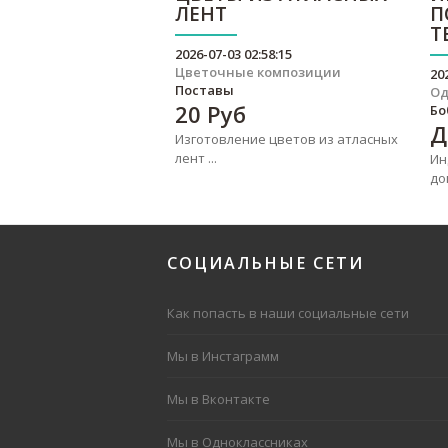
ЛЕНТ
П
Т
2026-07-03 02:58:15
Цветочные композиции
20
Поставы
О
20
Руб
Бо
Д
Изготовление цветов из атласных
лент ...
Ин
до
СОЦИАЛЬНЫЕ
СЕТИ
Как попасть в наши социальные сети
Мы в Инстаграмм
Мы в Вконтакте
Мы в Одноклассниках