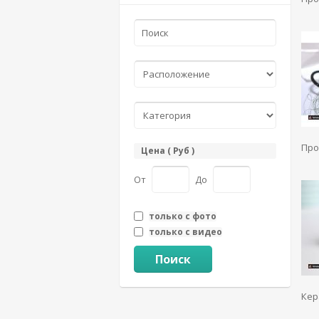
Про
Цена ( Руб )
От
До
только с фото
только с видео
Поиск
Кер