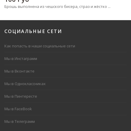
Брошь выполнена из чешского бисера, страз и жёстко ...
СОЦИАЛЬНЫЕ
СЕТИ
Как попасть в наши социальные сети
Мы в Инстаграмм
Мы в Вконтакте
Мы в Одноклассниках
Мы в Пинтересте
Мы в FaceBook
Мы в Телеграмм