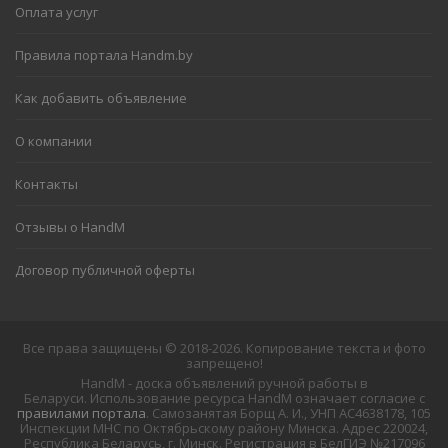
Оплата услуг
Правила портала Handm.by
Как добавить объявление
О компании
Контакты
Отзывы о HandM
Договор публичной оферты
Все права защищены © 2018-2026. Копирование текста и фото
запрещено!
HandM - доска объявлений ручной работы в
Беларуси. Использование ресурса HandM означает согласие с
правилами портала
. Самозанятая Борщ А. И., УНП АС4638178, 105
Инспекции МНС по Октябрьскому району Минска. Адрес 220024,
Республика Беларусь, г. Минск. Регистрация в БелГИЭ №217096