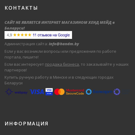
КОНТАКТЫ
САЙТ НЕ ЯВЛЯЕТСЯ ИНТЕРНЕТ МАГАЗИНОМ ХЕНД МЕЙД в
Беларуси
!
Администрация сайта:
info@handm.by
Если у вас возникли вопросы или предложения по работе
портала, пишите!
Если вас интересует
продажа бизнеса
, то заказывайте у наших
партнеров!
Купить ручную работу в Минске и в следующих городах
Беларуси
ИНФОРМАЦИЯ