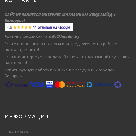
КОНТАКТЫ
САЙТ НЕ ЯВЛЯЕТСЯ ИНТЕРНЕТ МАГАЗИНОМ ХЕНД МЕЙД в
Беларуси
!
Администрация сайта:
info@handm.by
Если у вас возникли вопросы или предложения по работе
портала, пишите!
Если вас интересует
продажа бизнеса
, то заказывайте у наших
партнеров!
Купить ручную работу в Минске и в следующих городах
Беларуси
ИНФОРМАЦИЯ
Оплата услуг