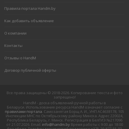
Правила портала Handm.by
Как добавить объявление
О компании
Контакты
Отзывы о HandM
Договор публичной оферты
Все права защищены © 2018-2026. Копирование текста и фото
запрещено!
HandM - доска объявлений ручной работы в
Беларуси. Использование ресурса HandM означает согласие с
правилами портала
. Самозанятая Борщ А. И., УНП АС4638178, 105
Инспекции МНС по Октябрьскому району Минска. Адрес 220024,
Республика Беларусь, г. Минск. Регистрация в БелГИЭ №217096
от 21.07.2026. Email:
info@handm.by
Время работы с 9:00 до 18:00
без обеда. Телефон технической поддержке +375-29-877-55-02