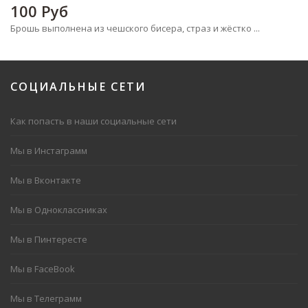
100
Руб
Брошь выполнена из чешского бисера, страз и жёстко ...
СОЦИАЛЬНЫЕ
СЕТИ
Как попасть в наши социальные сети
Мы в Инстаграмм
Мы в Вконтакте
Мы в Одноклассниках
Мы в Пинтересте
Мы в FaceBook
Мы в Телеграмм