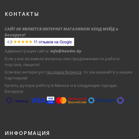
КОНТАКТЫ
САЙТ НЕ ЯВЛЯЕТСЯ ИНТЕРНЕТ МАГАЗИНОМ ХЕНД МЕЙД в
Беларуси
!
Администрация сайта:
info@handm.by
Если у вас возникли вопросы или предложения по работе
портала, пишите!
Если вас интересует
продажа бизнеса
, то заказывайте у наших
партнеров!
Купить ручную работу в Минске и в следующих городах
Беларуси
ИНФОРМАЦИЯ