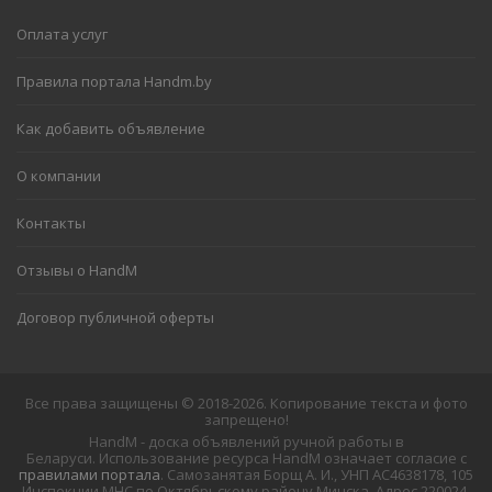
Оплата услуг
Правила портала Handm.by
Как добавить объявление
О компании
Контакты
Отзывы о HandM
Договор публичной оферты
Все права защищены © 2018-2026. Копирование текста и фото
запрещено!
HandM - доска объявлений ручной работы в
Беларуси. Использование ресурса HandM означает согласие с
правилами портала
. Самозанятая Борщ А. И., УНП АС4638178, 105
Инспекции МНС по Октябрьскому району Минска. Адрес 220024,