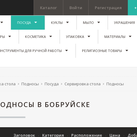
Каталог
Войти
Регистрация
+
ПОСУДА
КУКЛЫ
МЫЛО
УКРАШЕНИЯ
ИРЫ
КОСМЕТИКА
УПАКОВКА
МАТЕРИАЛЫ
ИНСТРУМЕНТЫ ДЛЯ РУЧНОЙ РАБОТЫ
РЕЛИГИОЗНЫЕ ТОВАРЫ
а стола
Подносы
Посуда
Сервировка стола
Подносы
ОДНОСЫ В БОБРУЙСКЕ
Заголовок
Категория
Расположение
Цена
Доб