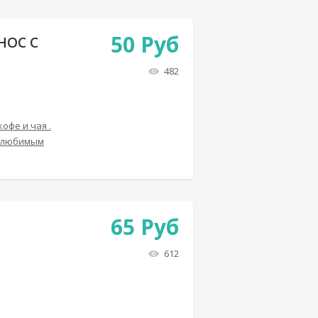
50
Руб
НОС С
482
офе и чая .
ь любимым
65
Руб
612