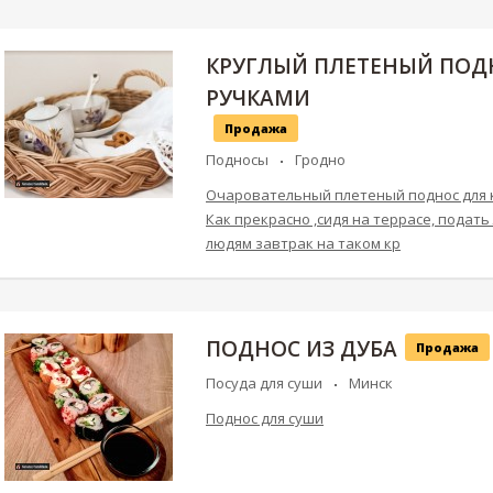
КРУГЛЫЙ ПЛЕТЕНЫЙ ПОД
РУЧКАМИ
Продажа
Подносы
Гродно
Очаровательный плетеный поднос для к
Как прекрасно ,сидя на террасе, подат
людям завтрак на таком кр
ПОДНОС ИЗ ДУБА
Продажа
Посуда для суши
Минск
Поднос для суши