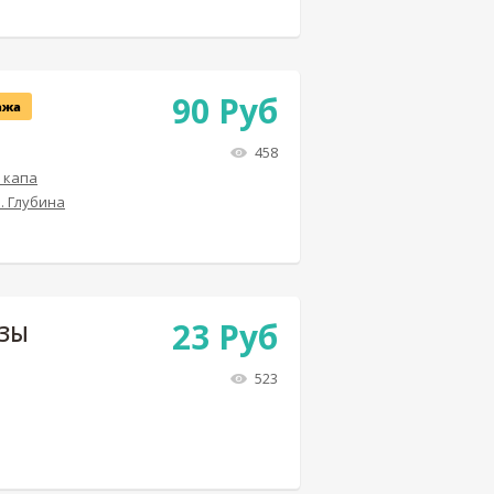
90
Руб
ажа
458
 капа
. Глубина
23
Руб
ОЗЫ
523