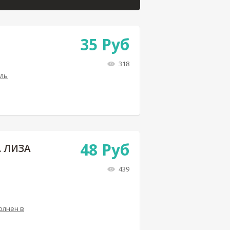
35
Руб
318
ель
48
Руб
 ЛИЗА
439
олнен в