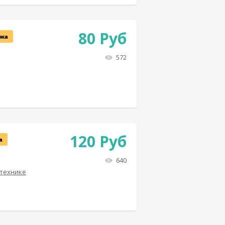
80
Руб
жа
572
120
Руб
а
640
 технике