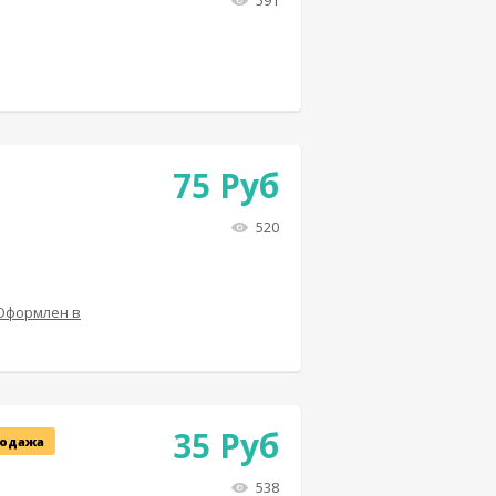
591
75
Руб
520
 Оформлен в
35
Руб
одажа
538