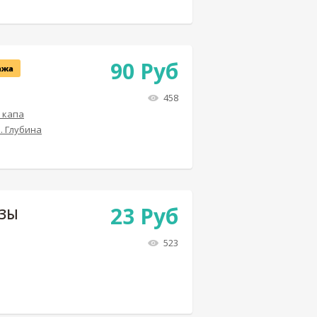
90
Руб
ажа
458
 капа
. Глубина
23
Руб
ОЗЫ
523