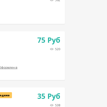
592
75
Руб
520
 Оформлен в
35
Руб
одажа
538