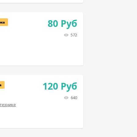
80
Руб
жа
572
120
Руб
а
640
 технике