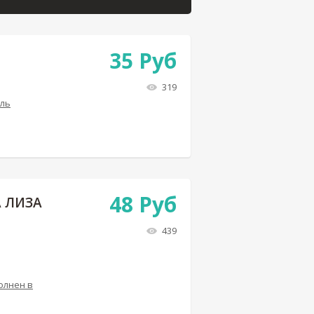
35
Руб
319
ель
48
Руб
 ЛИЗА
439
олнен в