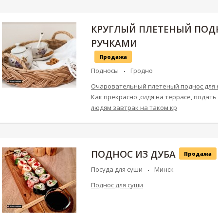
КРУГЛЫЙ ПЛЕТЕНЫЙ ПОД
РУЧКАМИ
Продажа
Подносы
Гродно
Очаровательный плетеный поднос для к
Как прекрасно ,сидя на террасе, подат
людям завтрак на таком кр
ПОДНОС ИЗ ДУБА
Продажа
Посуда для суши
Минск
Поднос для суши