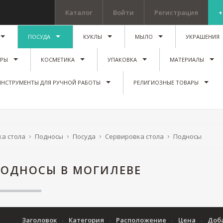
Каталог
Войти
Регистрация
+
ПОСУДА
КУКЛЫ
МЫЛО
УКРАШЕНИЯ
ИРЫ
КОСМЕТИКА
УПАКОВКА
МАТЕРИАЛЫ
ИНСТРУМЕНТЫ ДЛЯ РУЧНОЙ РАБОТЫ
РЕЛИГИОЗНЫЕ ТОВАРЫ
а стола
Подносы
Посуда
Сервировка стола
Подносы
ОДНОСЫ В МОГИЛЕВЕ
Заголовок
Категория
Расположение
Цена
Доб