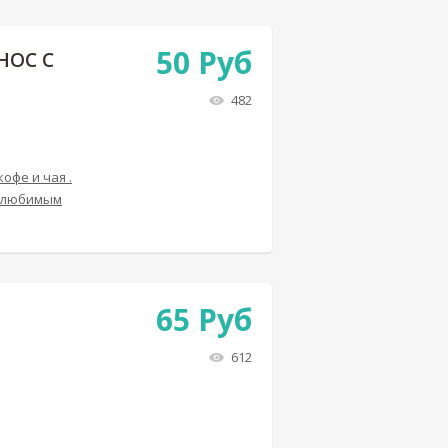
50
Руб
НОС С
482
офе и чая .
ь любимым
65
Руб
612