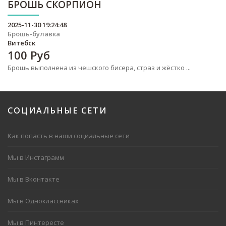
БРОШЬ СКОРПИОН
2025-11-30 19:24:48
Брошь-булавка
Витебск
100
Руб
Брошь выполнена из чешского бисера, страз и жёстко ...
СОЦИАЛЬНЫЕ
СЕТИ
Как попасть в наши социальные сети
Мы в Инстаграмм
Мы в Вконтакте
Мы в Одноклассниках
Мы в Пинтересте