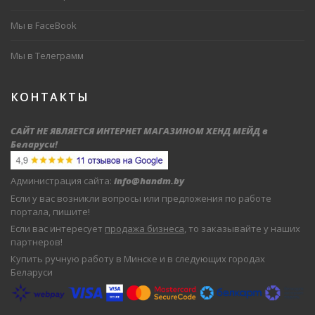
Мы в FaceBook
Мы в Телеграмм
КОНТАКТЫ
САЙТ НЕ ЯВЛЯЕТСЯ ИНТЕРНЕТ МАГАЗИНОМ ХЕНД МЕЙД в
Беларуси
!
Администрация сайта:
info@handm.by
Если у вас возникли вопросы или предложения по работе
портала, пишите!
Если вас интересует
продажа бизнеса
, то заказывайте у наших
партнеров!
Купить ручную работу в Минске и в следующих городах
Беларуси