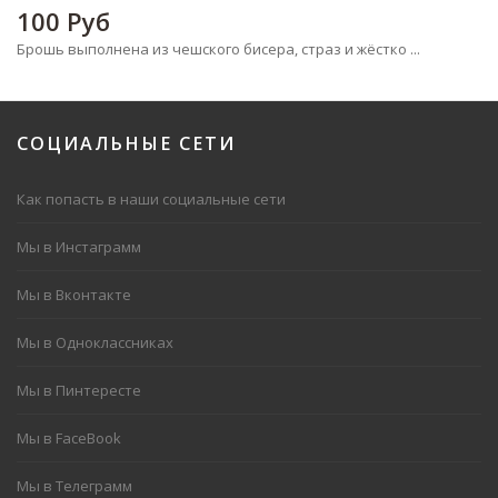
100
Руб
Брошь выполнена из чешского бисера, страз и жёстко ...
СОЦИАЛЬНЫЕ
СЕТИ
Как попасть в наши социальные сети
Мы в Инстаграмм
Мы в Вконтакте
Мы в Одноклассниках
Мы в Пинтересте
Мы в FaceBook
Мы в Телеграмм