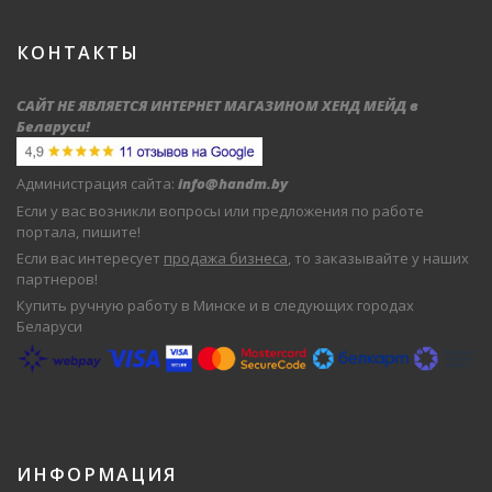
КОНТАКТЫ
САЙТ НЕ ЯВЛЯЕТСЯ ИНТЕРНЕТ МАГАЗИНОМ ХЕНД МЕЙД в
Беларуси
!
Администрация сайта:
info@handm.by
Если у вас возникли вопросы или предложения по работе
портала, пишите!
Если вас интересует
продажа бизнеса
, то заказывайте у наших
партнеров!
Купить ручную работу в Минске и в следующих городах
Беларуси
ИНФОРМАЦИЯ