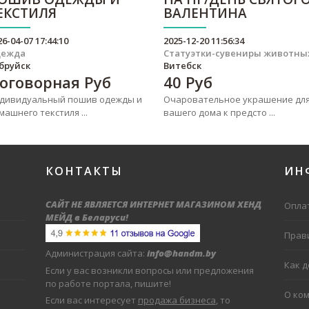
ЕКСТИЛЯ
ВАЛЕНТИНА
26-04-07 17:44:10
2025-12-20 11:56:34
дежда
Статуэтки-сувениры животны
бруйск
Витебск
оговорная
Руб
40
Руб
дивидуальный пошив одежды и
Очаровательное украшение дл
машнего текстиля ...
вашего дома к предсто ...
КОНТАКТЫ
ИН
САЙТ НЕ ЯВЛЯЕТСЯ ИНТЕРНЕТ МАГАЗИНОМ ХЕНД
Оплат
МЕЙД в Беларуси
!
Прав
Администрация сайта:
info@handm.by
Как 
Если у вас возникли вопросы или предложения
по работе портала, пишите!
О ко
Если вас интересует
продажа бизнеса
, то