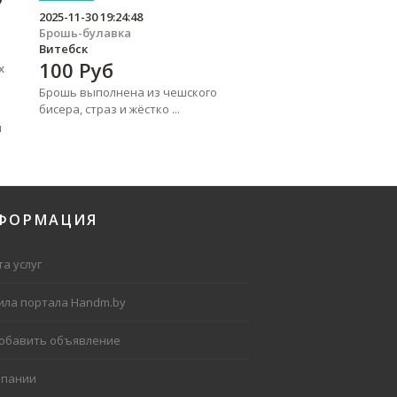
2025-11-30 19:24:48
Брошь-булавка
Витебск
100
Руб
х
Брошь выполнена из чешского
бисера, страз и жёстко ...
я
ФОРМАЦИЯ
а услуг
ила портала Handm.by
добавить объявление
мпании