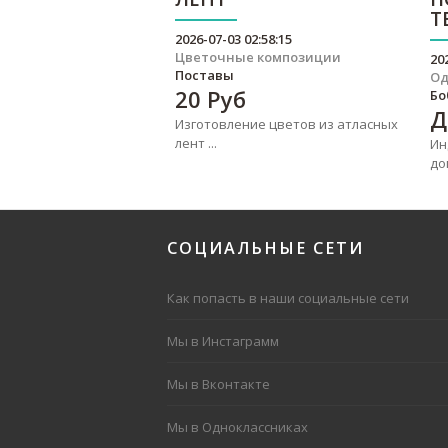
Т
2026-07-03 02:58:15
Цветочные композиции
20
Поставы
О
20
Руб
Бо
Д
Изготовление цветов из атласных
лент ...
Ин
до
СОЦИАЛЬНЫЕ
СЕТИ
Как попасть в наши социальные сети
Мы в Инстаграмм
Мы в Вконтакте
Мы в Одноклассниках