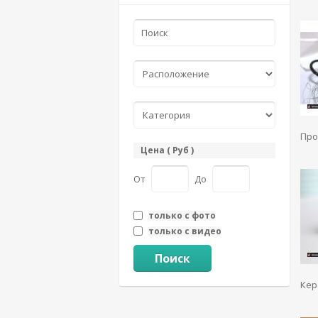
Про
Цена ( Руб )
От
До
только с фото
только с видео
Поиск
Кер