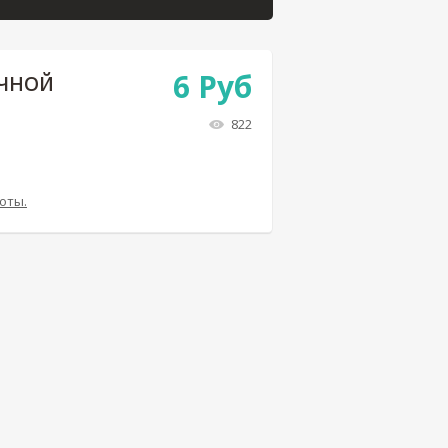
6
Руб
УЧНОЙ
822
оты.