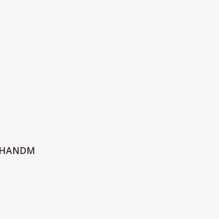
Й
 HANDM