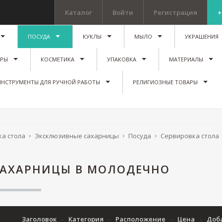
Каталог
Войти
Регистрация
+
ПОСУДА
КУКЛЫ
МЫЛО
УКРАШЕНИЯ
ИРЫ
КОСМЕТИКА
УПАКОВКА
МАТЕРИАЛЫ
ИНСТРУМЕНТЫ ДЛЯ РУЧНОЙ РАБОТЫ
РЕЛИГИОЗНЫЕ ТОВАРЫ
а стола
Эксклюзивные сахарницы
Посуда
Сервировка стола
САХАРНИЦЫ В МОЛОДЕЧНО
Заголовок
Категория
Расположение
Цена
Доб