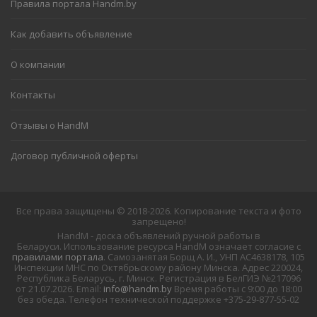
Правила портала Handm.by
Как добавить объявление
О компании
Контакты
Отзывы о HandM
Договор публичной оферты
Все права защищены © 2018-2026. Копирование текста и фото
запрещено!
HandM - доска объявлений ручной работы в
Беларуси. Использование ресурса HandM означает согласие с
правилами портала
. Самозанятая Борщ А. И., УНП АС4638178, 105
Инспекции МНС по Октябрьскому району Минска. Адрес 220024,
Республика Беларусь, г. Минск. Регистрация в БелГИЭ №217096
от 21.07.2026. Email:
info@handm.by
Время работы с 9:00 до 18:00
без обеда. Телефон технической поддержке +375-29-877-55-02