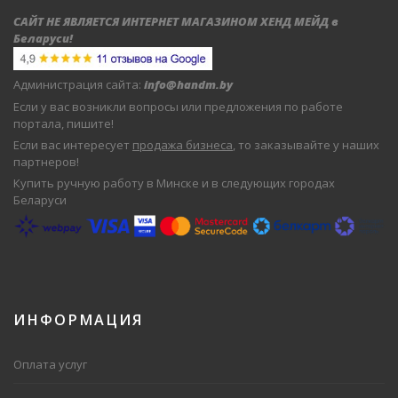
САЙТ НЕ ЯВЛЯЕТСЯ ИНТЕРНЕТ МАГАЗИНОМ ХЕНД МЕЙД в
Беларуси
!
Администрация сайта:
info@handm.by
Если у вас возникли вопросы или предложения по работе
портала, пишите!
Если вас интересует
продажа бизнеса
, то заказывайте у наших
партнеров!
Купить ручную работу в Минске и в следующих городах
Беларуси
ИНФОРМАЦИЯ
Оплата услуг