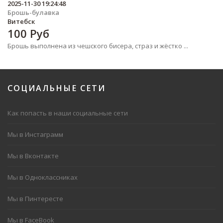
2025-11-30 19:24:48
Брошь-булавка
Витебск
100
Руб
Брошь выполнена из чешского бисера, страз и жёстко ...
СОЦИАЛЬНЫЕ
СЕТИ
Как попасть в наши социальные сети
Мы в Инстаграмм
Мы в Вконтакте
Мы в Одноклассниках
Мы в Пинтересте
Мы в FaceBook