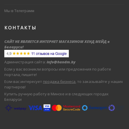
Мы в Телеграмм
КОНТАКТЫ
САЙТ НЕ ЯВЛЯЕТСЯ ИНТЕРНЕТ МАГАЗИНОМ ХЕНД МЕЙД в
Беларуси
!
Администрация сайта:
info@handm.by
Если у вас возникли вопросы или предложения по работе
портала, пишите!
Если вас интересует
продажа бизнеса
, то заказывайте у наших
партнеров!
Купить ручную работу в Минске и в следующих городах
Беларуси