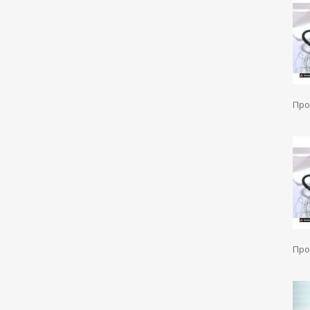
Про
Про