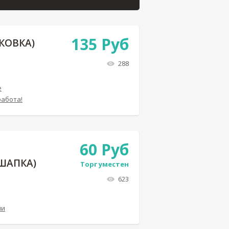
135
Руб
КОВКА)
288
е
работа!
60
Руб
ШАПКА)
Торг уместен
623
ли