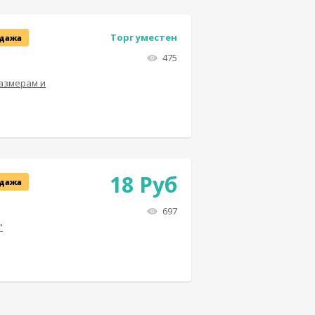
Торг уместен
дажа
475
размерам и
18
Руб
дажа
697
"