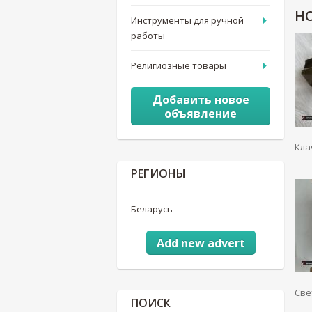
Н
Инструменты для ручной
работы
Религиозные товары
Добавить новое
объявление
Кла
РЕГИОНЫ
Беларусь
Add new advert
Све
ПОИСК