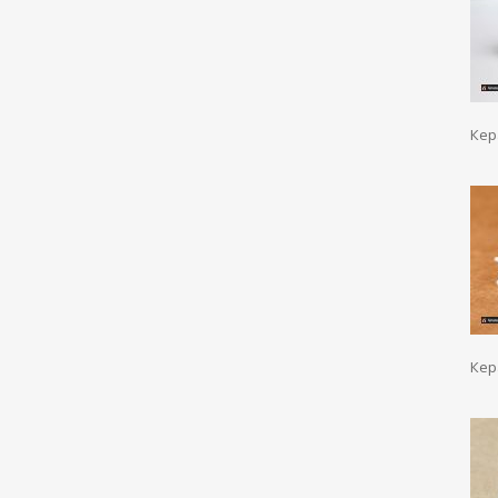
Кер
Кер